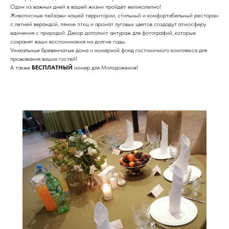
Один из важных дней в вашей жизни пройдёт великолепно!
Живописные пейзажи нашей территории, стильный и комфортабельный ресторан
с летней верандой, пение птиц и аромат луговых цветов создадут атмосферу
единения с природой. Декор дополнит антураж для фотографий, которые
сохранят ваши воспоминания на долгие годы.
Уникальные бревенчатые дома и номерной фонд гостиничного комплекса для
проживания ваших гостей!
А также
БЕСПЛАТНЫЙ
номер для Молодоженов!